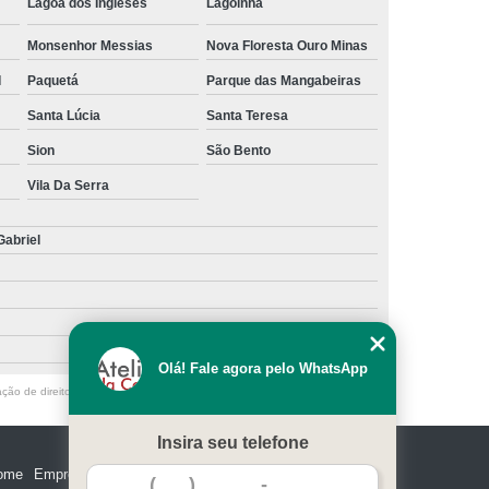
Lagoa dos Ingleses
Lagoinha
Monsenhor Messias
Nova Floresta Ouro Minas
I
Paquetá
Parque das Mangabeiras
Santa Lúcia
Santa Teresa
Sion
São Bento
Vila Da Serra
Gabriel
Olá! Fale agora pelo WhatsApp
ação de direito autoral – artigo 184 do Código Penal –
Lei 9610/98 - Lei de
Insira seu telefone
ome
Empresa
Missão
Serviços
Contato
Mapa do site