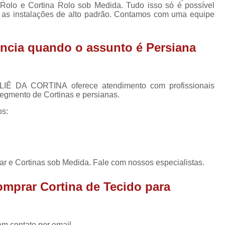
Cortina para Sal
olo e Cortina Rolo sob Medida. Tudo isso só é possível
 e as instalações de alto padrão. Contamos com uma equipe
Cortinas de Tecido para Qu
Cortina Romana Blackout
ncia quando o assunto é
Persiana
Cortina Romana de Tecido
Cortina
Cortina Romana para 
LIÊ DA CORTINA oferece atendimento com profissionais
Cortina Romana Quarto Casal
Cort
egmento de Cortinas e persianas.
Cortina Blackout sob Medida
os:
Cortina de Rolo sob Medi
Cortina para Quarto sob Me
Cortina Persiana sob M
 e Cortinas sob Medida. Fale com nossos especialistas.
Cortina Romana sob Medida
Cor
mprar Cortina de Tecido para
Cortina sob Medida para Sala
C
Cortina por Medida Centro Sul
em contato por email.