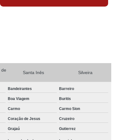
ana Rolo
Persiana Rolo Blackout
Persiana Rolo com Guia Lateral
ana Rolo Dupla
Persiana Rolo para Cozinha
siana Rolo Tela Solar
Persiana Romana
t
Persiana Romana com Bando
ut
Persiana Romana com Blecaute
 de
Santa Inês
Silveira
Persiana Romana para Quarto
Sala
Persiana Romana Quarto
Bandeirantes
Barreiro
 Casal
Persiana Romana Sala
Boa Viagem
Buritis
Romana Translúcida
Carmo
Carmo Sion
Coração de Jesus
Cruzeiro
Grajaú
Gutierrez