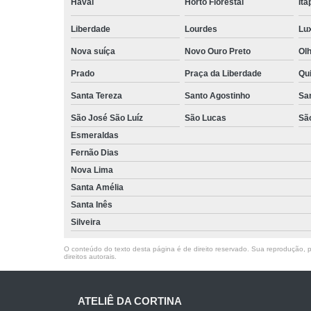
Havaí
Horto Florestal
Ita
Liberdade
Lourdes
Lu
Nova suíça
Novo Ouro Preto
Ol
Prado
Praça da Liberdade
Qu
Santa Tereza
Santo Agostinho
Sa
São José São Luíz
São Lucas
Sã
Esmeraldas
Fernão Dias
Nova Lima
Santa Amélia
Santa Inês
Silveira
O conteúdo do texto desta página é de direito reservado. Sua reprodução, pa
direitos autorais
.
ATELIÊ DA CORTINA