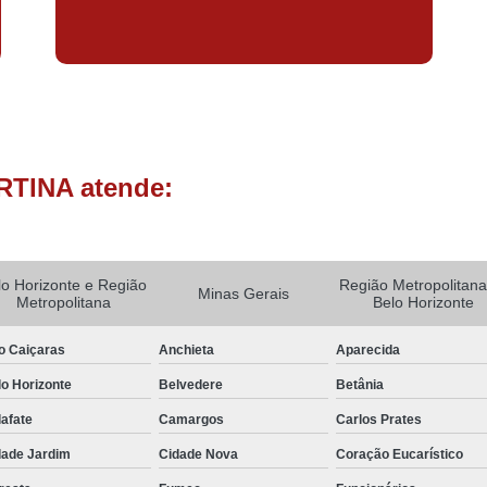
Persiana em Rolo
Persi
Persiana Rolo com Bando
Persiana Rolo Double Vision
Persi
Persiana Rolo para Varanda
Per
Persiana Romana Blackou
RTINA atende:
Persiana Romana com Blacko
Persiana Romana Linho
lo Horizonte e Região
Região Metropolitana
Persiana Romana para 
Minas Gerais
Metropolitana
Belo Horizonte
Persiana Romana Quarto
o Caiçaras
Anchieta
Aparecida
Persiana 
o Horizonte
Belvedere
Betânia
afate
Camargos
Carlos Prates
dade Jardim
Cidade Nova
Coração Eucarístico