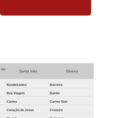
ana Rolo
Persiana Rolo Blackout
Persiana Rolo com Guia Lateral
ana Rolo Dupla
Persiana Rolo para Cozinha
siana Rolo Tela Solar
Persiana Romana
t
Persiana Romana com Bando
ut
Persiana Romana com Blecaute
Persiana Romana para Quarto
 de
Sala
Persiana Romana Quarto
Santa Inês
Silveira
 Casal
Persiana Romana Sala
Bandeirantes
Barreiro
Romana Translúcida
Boa Viagem
Buritis
Carmo
Carmo Sion
Coração de Jesus
Cruzeiro