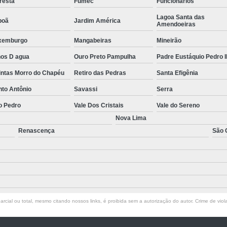
resta
Fumec
Funcionários
Lagoa Santa das
poã
Jardim América
Amendoeiras
xemburgo
Mangabeiras
Mineirão
hos D agua
Ouro Preto Pampulha
Padre Eustáquio Pedro I
intas Morro do Chapéu
Retiro das Pedras
Santa Efigênia
nto Antônio
Savassi
Serra
o Pedro
Vale Dos Cristais
Vale do Sereno
Nova Lima
Renascença
São 
rcial ou total, mesmo citando nossos links, é proibida sem a autorização do autor. Crime de viol