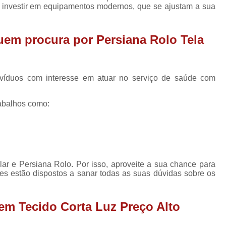
Cortina para Sal
de investir em equipamentos modernos, que se ajustam a sua
Cortinas de Tecido para Qu
 quem procura por
Persiana Rolo Tela
Cortina Romana Blackout
Cortina Romana de Tecido
Cortina
Cortina Romana para 
divíduos com interesse em atuar no serviço de saúde com
Cortina Romana Quarto Casal
Cort
abalhos como:
Cortina Blackout sob Medida
Cortina de Rolo sob Medi
Cortina para Quarto sob Me
Cortina Persiana sob M
ar e Persiana Rolo. Por isso, aproveite a sua chance para
es estão dispostos a sanar todas as suas dúvidas sobre os
Cortina Romana sob Medida
Cor
Cortina sob Medida para Sala
C
 em Tecido Corta Luz Preço Alto
Cortina por Medida Centro Sul