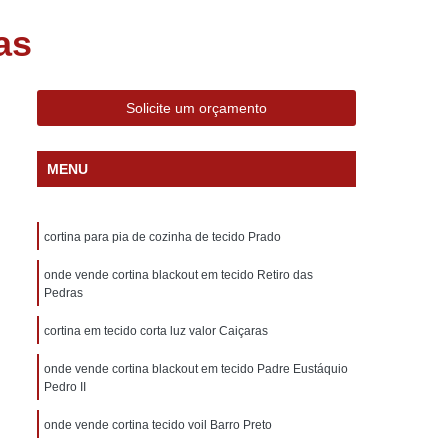
ackout Tecido
Cortina Blecaute de Tecido
as
Blecaute Tecido com Voil
Cortina de Tecido
nho
Cortina de Tecido em Trilho
Solicite um orçamento
l
Cortina de Tecido para Quarto
ortina Tecido
Cortina Tecido Corta Luz
MENU
tina Blackout de Tecido Belo Horizonte
la da Serra
Cortina de Algodão Vila da Serra
cortina para pia de cozinha de tecido Prado
te de Tecido Vila da Serra
onde vende cortina blackout em tecido Retiro das
o Blackout Belo Horizonte
Pedras
o Corta Luz Belo Horizonte
cortina em tecido corta luz valor Caiçaras
o para Cozinha Centro Sul
onde vende cortina blackout em tecido Padre Eustáquio
izonte
Cortina em Linho para Sala Centro Sul
Pedro II
lecaute de Tecido Vila da Serra
onde vende cortina tecido voil Barro Preto