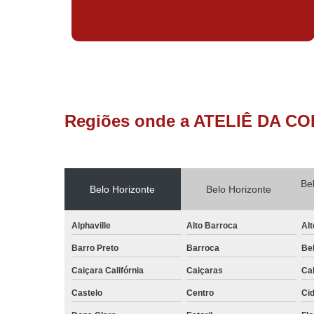
Regiões onde a ATELIÊ DA CO
Be
Belo Horizonte
Belo Horizonte
Alphaville
Alto Barroca
Alt
Barro Preto
Barroca
Bel
Caiçara Califórnia
Caiçaras
Cal
Castelo
Centro
Ci