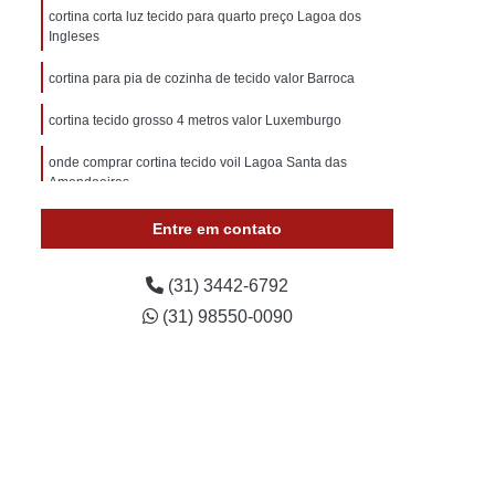
a Tecido Grosso Centro Sul
cortina corta luz tecido para quarto preço Lagoa dos
Ingleses
arto Centro Sul
Cortina Romana
cortina para pia de cozinha de tecido valor Barroca
Cortina Romana com Blackout
 Romana Linho
Cortina Romana para Quarto
cortina tecido grosso 4 metros valor Luxemburgo
Sala
Cortina Romana Quarto
onde comprar cortina tecido voil Lagoa Santa das
Amendoeiras
ina Romana Sala
Cortina Romana Tela Solar
cortina de tecido para cozinha Anchieta
Entre em contato
Cortina Blecaute Rolo sob Medida
da
Cortina de Tecido sob Medida
(31) 3442-6792
dida
Cortina para Sala sob Medida
(31) 98550-0090
edida
Cortina Rolo sob Medida
tina Sala sob Medida
Cortina sob Medida
ortina para Cozinha sob Medida Centro Sul
Cortina sob Medidas Belo Horizonte