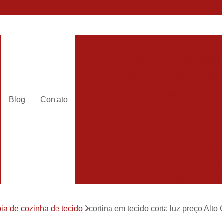
Cortina Blackout em Tecido
Cortina de Tecido Grosso
Cortina de Tecido para Janela 
Cortina em Tecido Corta Luz
Blog
Contato
Cortina para Quarto Blecaute de Tecido
Cortina Tecido Grosso 4 Metros
Cor
Cortina com Tecido Bleca
Cortina Corta Luz Tecido
Cortina de Tecido com Ble
Cortina em Tecido para Qua
pia de cozinha de tecido
cortina em tecido corta luz preço Alto
Cortina para Quarto Tecido 