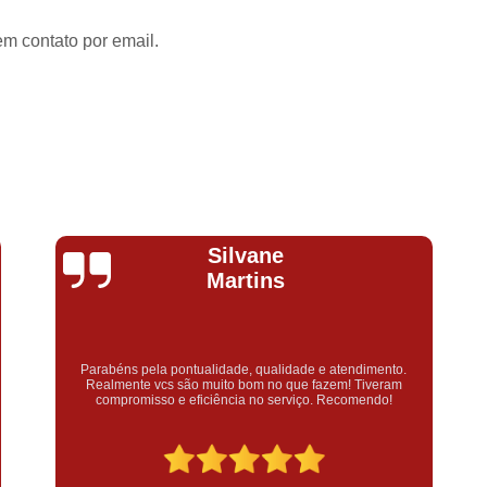
Cortinas de Rolo
Cortinas para Sal
em contato por email.
Cortinas Planejadas sob Medida Centr
Cortinas sob Medida para Sala Vila da
Persiana de Rolo 
Persiana Horizonta
Persiana Vertical sob Medida Centro
Margarida Martins Da
Persiana de Rolo p
Costa
Persiana de Rolo para Janela Vila da
Persiana Rolô s
Persiana Rolo Blecaute para Quarto Ce
Profissionais comprometidas com qualidade e atendimento
personalizado, eu fui muito bem atendida, recomendo.
Persiana Rolo para Quarto Vila da Serr
Persiana Rolo para Sala Centro S
Persianas Blecaute Rolo Centro Sul