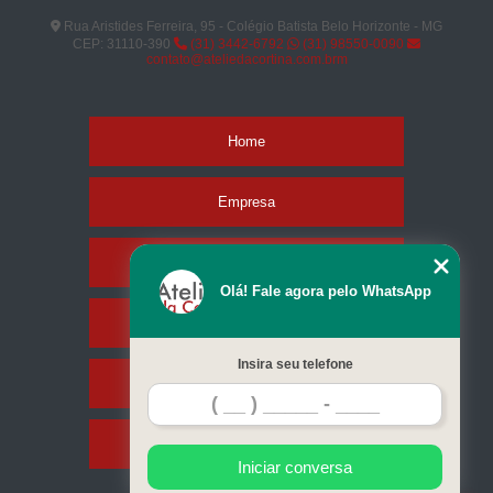
Rua Aristides Ferreira, 95 - Colégio Batista Belo Horizonte - MG
CEP: 31110-390
(31) 3442-6792
(31) 98550-0090
contato@ateliedacortina.com.brm
Home
Empresa
Missão
Olá! Fale agora pelo WhatsApp
Serviços
Insira seu telefone
Contato
Mapa do site
Iniciar conversa