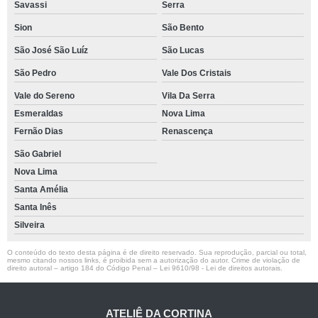
Savassi
Serra
Sion
São Bento
São José São Luíz
São Lucas
São Pedro
Vale Dos Cristais
Vale do Sereno
Vila Da Serra
Esmeraldas
Nova Lima
Fernão Dias
Renascença
São Gabriel
Nova Lima
Santa Amélia
Santa Inês
Silveira
O conteúdo do texto desta página é de direito reservado. Sua reprodução, parcial ou total,
mesmo citando nossos links, é proibida sem a autorização do autor. Crime de violação de
direito autoral – artigo 184 do Código Penal –
Lei 9610/98 - Lei de direitos autorais
.
ATELIÊ DA CORTINA