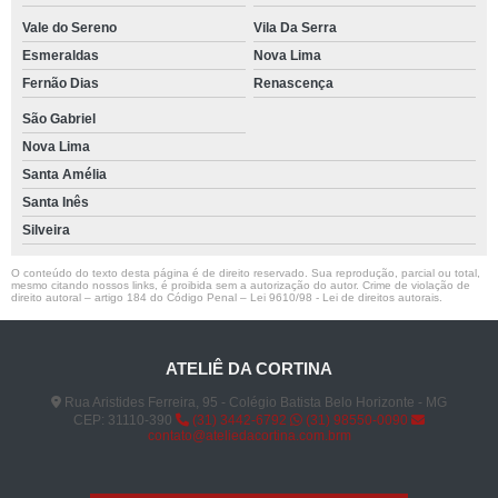
Vale do Sereno
Vila Da Serra
Esmeraldas
Nova Lima
Fernão Dias
Renascença
São Gabriel
Nova Lima
Santa Amélia
Santa Inês
Silveira
O conteúdo do texto desta página é de direito reservado. Sua reprodução, parcial ou total,
mesmo citando nossos links, é proibida sem a autorização do autor. Crime de violação de
direito autoral – artigo 184 do Código Penal –
Lei 9610/98 - Lei de direitos autorais
.
ATELIÊ DA CORTINA
Rua Aristides Ferreira, 95 - Colégio Batista Belo Horizonte - MG
CEP: 31110-390
(31) 3442-6792
(31) 98550-0090
contato@ateliedacortina.com.brm