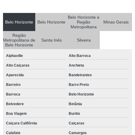
Belo Horizonte e
Belo Horizonte
Belo Horizonte
Região
Minas Gerais
Metropolitana
Região
Metropolitana de
Santa Inês
Silveira
Belo Horizonte
Alphaville
Alto Barroca
Alto Caiçaras
Anchieta
Aparecida
Bandeirantes
Barreiro
Barro Preto
Barroca
Belo Horizonte
Belvedere
Betânia
Boa Viagem
Buritis
Caiçara Califórnia
Caiçaras
Calafate
Camargos