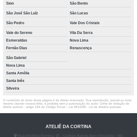
Sion
São Bento
São José São Luíz
São Lucas
São Pedro
Vale Dos Cristais
Vale do Sereno
Vila Da Serra
Esmeraldas
Nova Lima
Fernão Dias
Renascença
São Gabriel
Nova Lima
Santa Amélia
Santa Inês
Silveira
O conteúdo do texto desta página é de direito reservado. Sua reprodução, parcial ou total,
mesmo citando nossos links, é proibida sem a autorização do autor. Crime de violação de
direito autoral – artigo 184 do Código Penal –
Lei 9610/98 - Lei de direitos autorais
.
ATELIÊ DA CORTINA
Rua Aristides Ferreira, 95 - Colégio Batista Belo Horizonte - MG