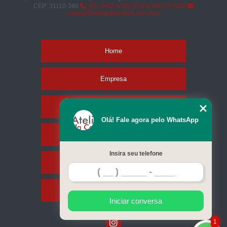
CEP: 31110-390
(31) 3442-6792
(31) 98550-0090
contato@ateliedacortina.com.brm
Home
Empresa
Missão
Olá! Fale agora pelo WhatsApp
Serviços
Insira seu telefone
Contato
Mapa do site
Iniciar conversa
1