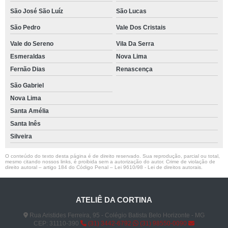
São José São Luíz
São Lucas
São Pedro
Vale Dos Cristais
Vale do Sereno
Vila Da Serra
Esmeraldas
Nova Lima
Fernão Dias
Renascença
São Gabriel
Nova Lima
Santa Amélia
Santa Inês
Silveira
O conteúdo do texto desta página é de direito reservado. Sua reprodução, parcial ou total,
mesmo citando nossos links, é proibida sem a autorização do autor. Crime de violação de
direito autoral – artigo 184 do Código Penal –
Lei 9610/98 - Lei de direitos autorais
.
ATELIÊ DA CORTINA
Rua Aristides Ferreira, 95 - Colégio Batista Belo Horizonte - MG
CEP: 31110-390
(31) 3442-6792
(31) 98550-0090