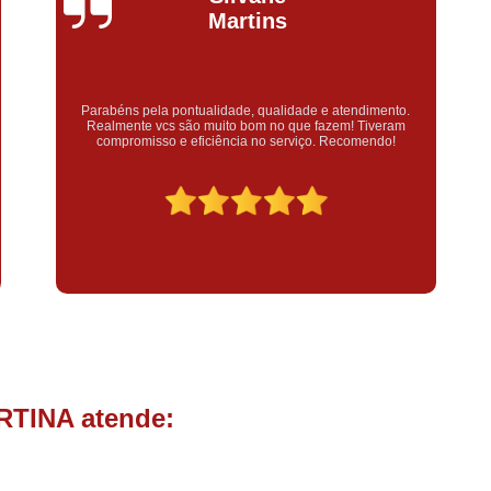
Costa
Profissionais comprometidas com qualidade e atendimento
personalizado, eu fui muito bem atendida, recomendo.
RTINA atende: