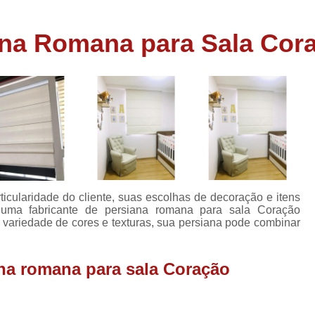
Cortina Tecido Linho
Cortina Bl
ana Romana para Sala Cora
Cortina Blecaute Tecido
Cortina 
Cortina de Tecido em Li
Cortina de Tecido em Voi
Cortina de Tecido para Sala
C
Cortina Tecido Grosso
Cor
Cortina Blecaute de Tecido com Voil Vi
Cortina de Blecau
icularidade do cliente, suas escolhas de decoração e itens
 uma
fabricante de persiana romana para sala Coração
Cortina de Tecid
 variedade de cores e texturas, sua persiana pode combinar
Cortina de Tecid
Cortina de Tecid
ana romana para sala Coração
Cortina de Tecido para Janela Belo Hor
Cortina para Quarto B