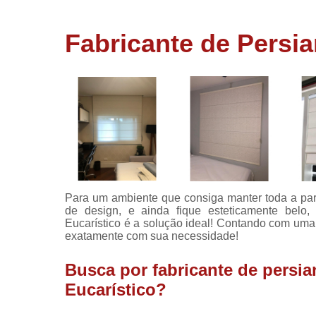
Cortinas
sob
medidas
Fabricante de Persi
Persiana
rolô
Persianas
rolo
Persianas
romanas
Para um ambiente que consiga manter toda a part
de design, e ainda fique esteticamente belo,
Eucarístico é a solução ideal! Contando com uma
exatamente com sua necessidade!
Busca por fabricante de persi
Eucarístico?