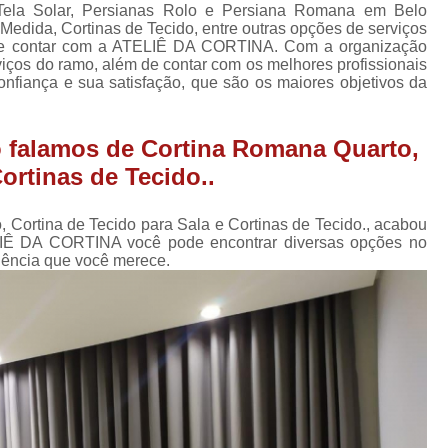
 Tela Solar, Persianas Rolo e Persiana Romana em Belo
Cortina para Sal
Medida, Cortinas de Tecido, entre outras opções de serviços
ode contar com a ATELIÊ DA CORTINA. Com a organização
Cortinas de Tecido para Qu
viços do ramo, além de contar com os melhores profissionais
onfiança e sua satisfação, que são os maiores objetivos da
Cortina Romana Blackout
Cortina Romana de Tecido
Cortina
o falamos de Cortina Romana Quarto,
Cortina Romana para 
ortinas de Tecido..
Cortina Romana Quarto Casal
Cort
 Cortina de Tecido para Sala e Cortinas de Tecido., acabou
Cortina Blackout sob Medida
IÊ DA CORTINA você pode encontrar diversas opções no
lência que você merece.
Cortina de Rolo sob Medi
Cortina para Quarto sob Me
Cortina Persiana sob M
Cortina Romana sob Medida
Cor
Cortina sob Medida para Sala
C
Cortina por Medida Centro Sul