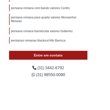
a Tecido Grosso Centro Sul
persiana romana com bando valores Centro
arto Centro Sul
Cortina Romana
persiana romana para quarto valores Monsenhor
Messias
Cortina Romana com Blackout
 Romana Linho
Cortina Romana para Quarto
persiana romana translúcida valores Gutierrez
Sala
Cortina Romana Quarto
persianas romanas blackout Alto Barroca
ina Romana Sala
Cortina Romana Tela Solar
persiana romana sala Castelo
Entre em contato
Cortina Blecaute Rolo sob Medida
da
Cortina de Tecido sob Medida
(31) 3442-6792
dida
Cortina para Sala sob Medida
(31) 98550-0090
edida
Cortina Rolo sob Medida
tina Sala sob Medida
Cortina sob Medida
ortina para Cozinha sob Medida Centro Sul
Cortina sob Medidas Belo Horizonte